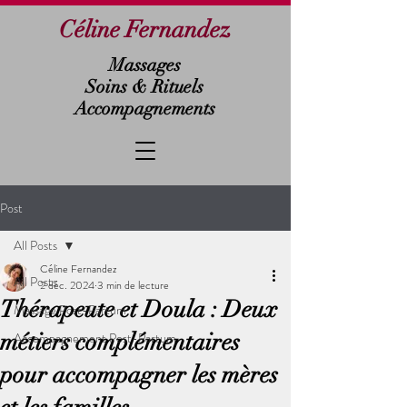
Céline Fernandez
Massages
Soins & Rituels
Accompagnements
Post
All Posts
Céline Fernandez
All Posts
2 déc. 2024
3 min de lecture
Thérapeute et Doula : Deux
Massage Post-Partum
métiers complémentaires
Accompagnement Post-Partum
pour accompagner les mères