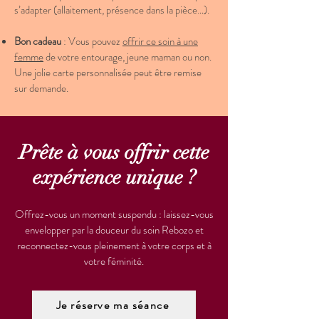
s’adapter (allaitement, présence dans la pièce…).
Bon cadeau
: Vous pouvez
offrir ce soin à une
femme
de votre entourage, jeune maman ou non.
Une jolie carte personnalisée peut être remise
sur demande.
Prête à vous offrir cette
expérience unique ?
Offrez-vous un moment suspendu : laissez-vous
envelopper par la douceur du soin Rebozo et
reconnectez-vous pleinement à votre corps et à
votre féminité.
Je réserve ma séance