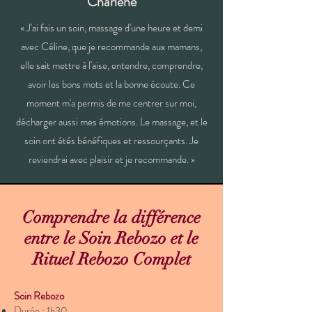
Charlène
« J'ai fais un soin, massage d'une heure et demi
avec Céline, que je recommande aux mamans,
elle sait mettre à l'aise, entendre, comprendre,
avoir les bons mots et la bonne écoute. Ce
moment m'a permis de me centrer sur moi,
décharger aussi mes émotions. Le massage, et le
soin ont étés bénéfiques et ressourçants. Je
reviendrai avec plaisir et je recommande. »
Comprendre la différence
entre le Soin Rebozo et le
Rituel Rebozo Complet
Soin Rebozo
Durée : 1h30