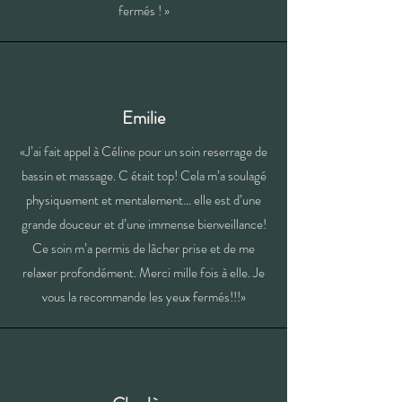
fermés ! »
Emilie
«J’ai fait appel à Céline pour un soin reserrage de
bassin et massage. C était top! Cela m’a soulagé
physiquement et mentalement… elle est d’une
grande douceur et d’une immense bienveillance!
Ce soin m’a permis de lâcher prise et de me
relaxer profondément. Merci mille fois à elle. Je
vous la recommande les yeux fermés!!!»