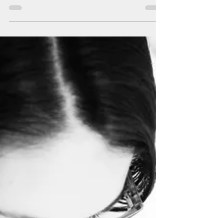
Qu'est ce que le Regret Maternel ?
La maternité est merveilleuse mais elle peut aussi
s'accompagner d'un sentiment complexe et tabou : le
regret maternel